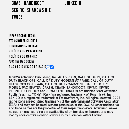
Crash Bandicoot
LinkedIn
Sekiro: Shadows Die
Twice
Información legal
Atención al cliente
CONDICIONES DE USO
Política de privacidad
Política de cookies
Ajustes de cookies
Tus opciones de privacidad
© 2024 Activision Publishing, Inc. ACTIVISION, CALL OF DUTY, CALL OF
DUTY BLACK OPS, CALL OF DUTY MODERN WARFARE, CALL OF DUTY
BLACK OPS COLD WAR, CALL OF DUTY WARZONE, CALL OF DUTY:
MOBILE, PRO SKATER, CRASH, CRASH BANDICOOT, SPYRO, SPYRO
REIGNITED TRILOGY and SPYRO THE DRAGON are trademarks of Activision
Publishing, Inc. TONY HAWK is a registered trademark of Tony Hawk, Inc.
SEKIRO is a registered trademark of FromSoftware, Inc. All rights reserved. ESRB
rating icons are registered trademarks of the Entertainment Software Association
(ESA) and may not be used without permission of the ESA. All other trademarks
and trade names are the properties of their respective owners. Activision makes
no guarantees regarding the availability of online play or features and may
modify or discontinue online services in its discretion without notice.