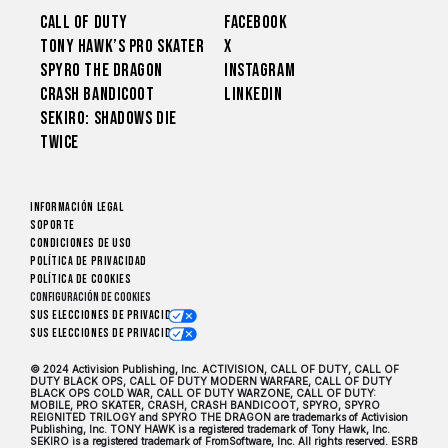
Call of Duty
Facebook
Tony Hawk’s Pro Skater
X
Spyro The Dragon
Instagram
Crash Bandicoot
LinkedIn
Sekiro: Shadows Die
Twice
Información legal
Soporte
CONDICIONES DE USO
Política de privacidad
Política de cookies
Configuración de cookies
Sus elecciones de privacidad
Sus elecciones de privacidad
© 2024 Activision Publishing, Inc. ACTIVISION, CALL OF DUTY, CALL OF
DUTY BLACK OPS, CALL OF DUTY MODERN WARFARE, CALL OF DUTY
BLACK OPS COLD WAR, CALL OF DUTY WARZONE, CALL OF DUTY:
MOBILE, PRO SKATER, CRASH, CRASH BANDICOOT, SPYRO, SPYRO
REIGNITED TRILOGY and SPYRO THE DRAGON are trademarks of Activision
Publishing, Inc. TONY HAWK is a registered trademark of Tony Hawk, Inc.
SEKIRO is a registered trademark of FromSoftware, Inc. All rights reserved. ESRB