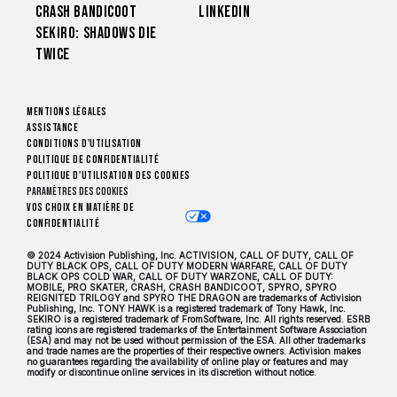
Crash Bandicoot
LinkedIn
Sekiro: Shadows Die
Twice
Mentions légales
Assistance
Conditions d'utilisation
Politique de confidentialité
Politique d'utilisation des cookies
Paramètres des cookies
Vos choix en matière de
confidentialité
© 2024 Activision Publishing, Inc. ACTIVISION, CALL OF DUTY, CALL OF
DUTY BLACK OPS, CALL OF DUTY MODERN WARFARE, CALL OF DUTY
BLACK OPS COLD WAR, CALL OF DUTY WARZONE, CALL OF DUTY:
MOBILE, PRO SKATER, CRASH, CRASH BANDICOOT, SPYRO, SPYRO
REIGNITED TRILOGY and SPYRO THE DRAGON are trademarks of Activision
Publishing, Inc. TONY HAWK is a registered trademark of Tony Hawk, Inc.
SEKIRO is a registered trademark of FromSoftware, Inc. All rights reserved. ESRB
rating icons are registered trademarks of the Entertainment Software Association
(ESA) and may not be used without permission of the ESA. All other trademarks
and trade names are the properties of their respective owners. Activision makes
no guarantees regarding the availability of online play or features and may
modify or discontinue online services in its discretion without notice.