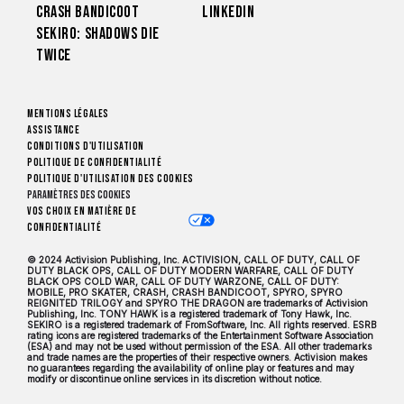
Crash Bandicoot
LinkedIn
Sekiro: Shadows Die
Twice
Mentions légales
Assistance
Conditions d'utilisation
Politique de confidentialité
Politique d'utilisation des cookies
Paramètres des cookies
Vos choix en matière de
confidentialité
© 2024 Activision Publishing, Inc. ACTIVISION, CALL OF DUTY, CALL OF
DUTY BLACK OPS, CALL OF DUTY MODERN WARFARE, CALL OF DUTY
BLACK OPS COLD WAR, CALL OF DUTY WARZONE, CALL OF DUTY:
MOBILE, PRO SKATER, CRASH, CRASH BANDICOOT, SPYRO, SPYRO
REIGNITED TRILOGY and SPYRO THE DRAGON are trademarks of Activision
Publishing, Inc. TONY HAWK is a registered trademark of Tony Hawk, Inc.
SEKIRO is a registered trademark of FromSoftware, Inc. All rights reserved. ESRB
rating icons are registered trademarks of the Entertainment Software Association
(ESA) and may not be used without permission of the ESA. All other trademarks
and trade names are the properties of their respective owners. Activision makes
no guarantees regarding the availability of online play or features and may
modify or discontinue online services in its discretion without notice.